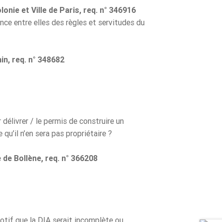
onie et Ville de Paris, req. n° 346916
ence entre elles des règles et servitudes du
in, req. n° 348682
délivrer / le permis de construire un
qu’il n’en sera pas propriétaire ?
de Bollène, req. n° 366208
otif que la DIA serait incomplète ou