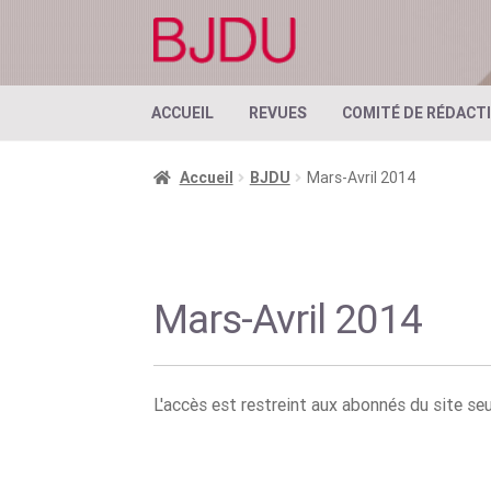
Aller
Aller
à
au
la
contenu
navigation
ACCUEIL
REVUES
COMITÉ DE RÉDACT
Accueil
BJDU
Mars-Avril 2014
Mars-Avril 2014
L'accès est restreint aux abonnés du site s