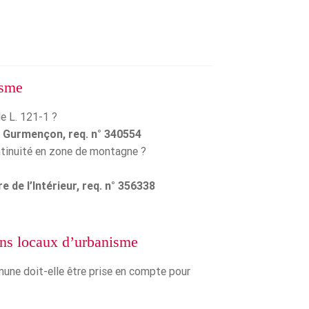
isme
le L. 121-1 ?
 Gurmençon, req. n° 340554
ntinuité en zone de montagne ?
 de l’Intérieur, req. n° 356338
ans locaux d’urbanisme
mune doit-elle être prise en compte pour